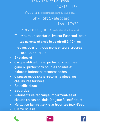
14h - 14h15: Collation
14h15 - 15h:
Activités
(Bibliothèque, parc ou jeux d'eau)
15h - 16h: Skateboard
16h - 17h30:
S
ervice de garde
(skate libre et autres jeux)
**
Il y aura un spectacle live sur Facebook pour
les parents et amis le vendredi à 10h les
jeunes pourront vous montrer leurs progrès.
QUOI APPORTER :
Skateboard
Casque obligatoire et protections pour les
genoux (protections pour les coudes et
poignets fortement recommandées)
Chaussures de skate (recommandées) ou
chaussures fermées
Bouteille d’eau
Sac à dos
Vêtements de rechange imperméables et
chauds en cas de pluie (on joue à l’extérieur)
Maillot de bain et serviette (pour les jeux d’eau)
Crème solaire
Collations
Repas
*Nous recommandons le magasin
Birling Skate
Shop
au 562 Somerset St W, Suite A, pour
acheter une planche à roulettes et des
protections pour vos enfants.