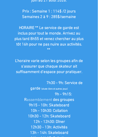
juin au 21 août 2026.
Prix : Semaine 1 : 114$ /2 jours
Semaines 2 à 9 : 285$/semaine
HORAIRE ** Le service de garde est
inclus pour tout le monde. Arrivez au
plus tard 8h55 et venez chercher au plus
tôt 16h pour ne pas nuire aux activités.
**
L’horaire varie selon les groupes afin de
s'assurer que chaque skateur ait
suffisamment d'espace pour pratiquer.
7h30 - 9h: Service de
garde
(skate libre et autres jeux)
9h - 9h15:
R
assemblement
des groupes
9h15 - 10h: Skateboard
10h - 10h30: Collation
10h30 - 12h: Skateboard
12h - 12h30: Dîner
12h30 - 13h: Activités
13h - 14h: Skateboard