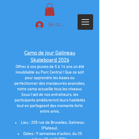
Se connecter
Camp de jour Gatineau
Skateboard 2026
Offrez à vos jeunes de 5 à 14 ans un été
inoubliable au Parc Central ! Que ce soit
pour apprendre les bases ou
perfectionner des manœuvres avancées,
notre camp accueille tous les niveaux.
Sous l'œil de nos entraîneurs, les
participants amélioreront leurs habiletés
tout en partageant des moments forts
entre amis.
Lieu : 205 rue de Bruxelles, Gatineau
(Plateau).
Dates : 9 semaines d'action, du 25